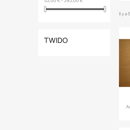
53,00 € - 393,00 €
Il y a
TWIDO
A