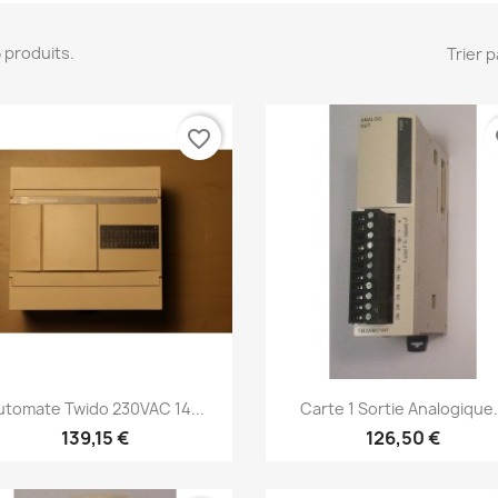
 5 produits.
Trier p
favorite_border
fa
Aperçu rapide
Aperçu rapide


utomate Twido 230VAC 14...
Carte 1 Sortie Analogique.
139,15 €
126,50 €