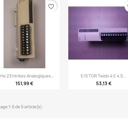
favorite_border
fa
Aperçu rapide
Aperçu rapide


rte 2 Entrées Analogiques...
E/S TOR Twido 4 E 4 S...
151,99 €
53,13 €
age 1-5 de 5 article(s)