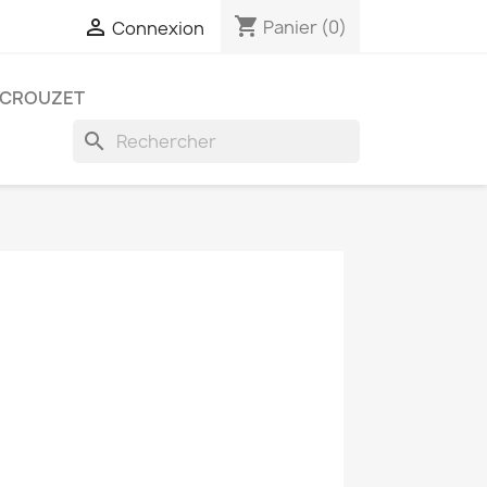
shopping_cart

Panier
(0)
Connexion
CROUZET
search