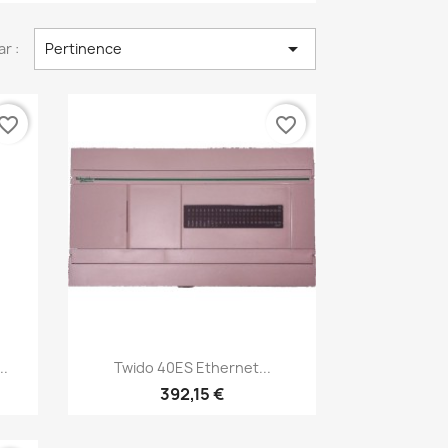

ar :
Pertinence
vorite_border
favorite_border
Aperçu rapide

..
Twido 40ES Ethernet...
392,15 €