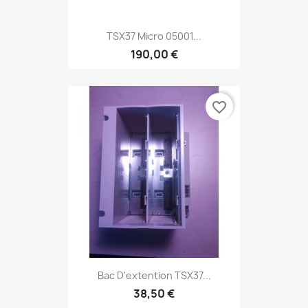
TSX37 Micro 05001...
190,00 €
favorite_border
Bac D'extention TSX37...
38,50 €