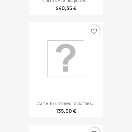
Carte 4E Analogiques...
240,35 €
favorite_border
Carte 16 Entrées 12 Sorties...
135,00 €