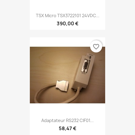
TSX Micro TSX3722101 24VDC...
390,00 €
favorite_border
Adaptateur RS232 CIF01...
58,47 €