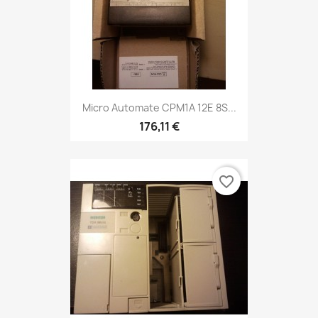
Micro Automate CPM1A 12E 8S...
176,11 €
favorite_border