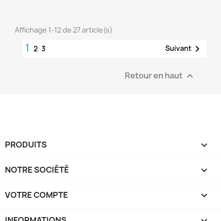
Affichage 1-12 de 27 article(s)
1

Suivant
2
3
Retour en haut

PRODUITS

NOTRE SOCIÉTÉ

VOTRE COMPTE

INFORMATIONS
keyboard_arrow_down