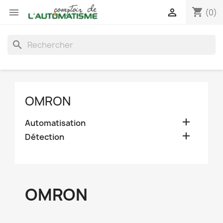
shopping_cart


(0)
search
OMRON

Automatisation

Détection
OMRON