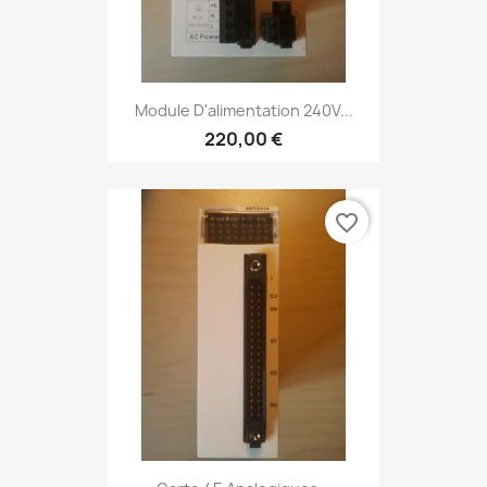
Module D'alimentation 240V...
220,00 €
favorite_border