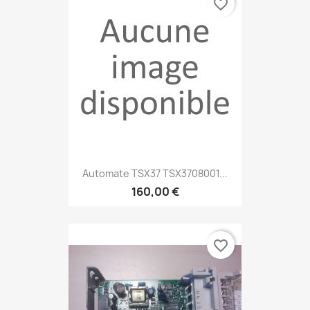
favorite_border
Automate TSX37 TSX3708001...
160,00 €
favorite_border