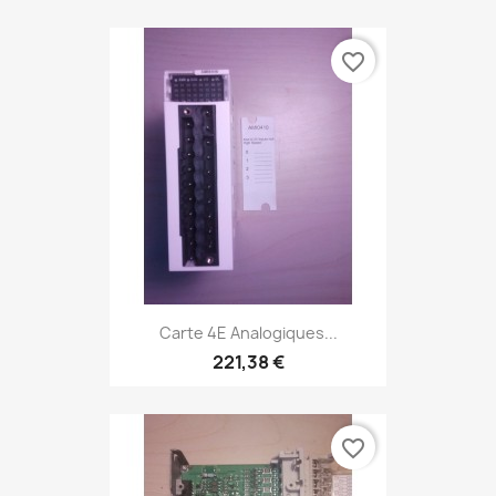
favorite_border
Carte 4E Analogiques...
221,38 €
favorite_border