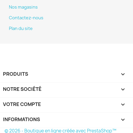
Nos magasins
Contactez-nous
Plan du site
PRODUITS

NOTRE SOCIÉTÉ

VOTRE COMPTE

INFORMATIONS
keyboard_arrow_down
© 2026 - Boutique en ligne créée avec PrestaShop™