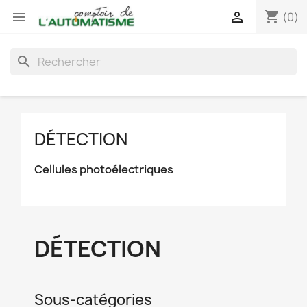
shopping_cart


(0)
search
DÉTECTION
Cellules photoélectriques
DÉTECTION
Sous-catégories