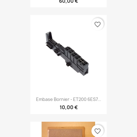
60,00 €
favorite_border
Embase Bornier - ET200 6ES7...
10,00 €
favorite_border