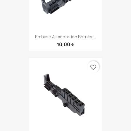
Embase Alimentation Bornier...
10,00 €
favorite_border