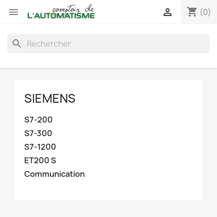
shopping_cart


(0)
search
SIEMENS
S7-200
S7-300
S7-1200
ET200 S
Communication