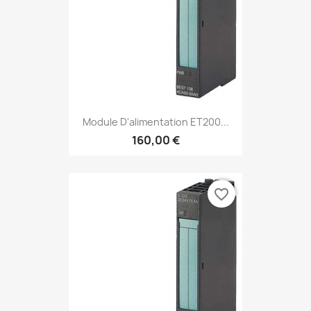
Module D'alimentation ET200...
160,00 €
favorite_border