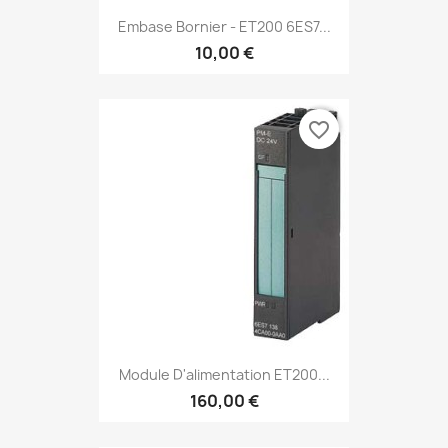
Embase Bornier - ET200 6ES7...
10,00 €
favorite_border
Module D'alimentation ET200...
160,00 €