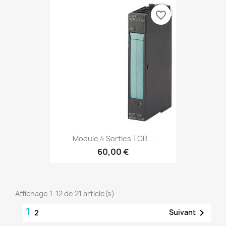
favorite_border
Module 4 Sorties TOR...
60,00 €
Affichage 1-12 de 21 article(s)
1

Suivant
2