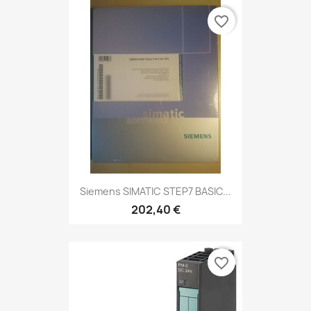
favorite_border
Siemens SIMATIC STEP7 BASIC...
202,40 €
favorite_border