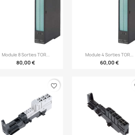
Aperçu rapide
Aperçu rapide


Module 8 Sorties TOR...
Module 4 Sorties TOR...
80,00 €
60,00 €
favorite_border
fa