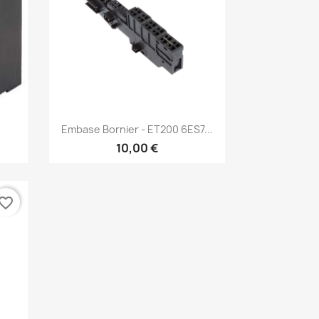
Aperçu rapide

Embase Bornier - ET200 6ES7...
10,00 €
vorite_border