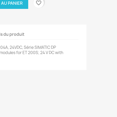
favorite_border
 AU PANIER
ls du produit
,04A, 24VDC, Série SIMATIC DP
modules for ET 200S; 24 V DC with