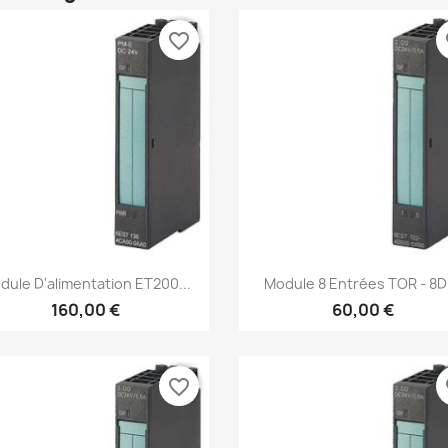
favorite_border
fa
Aperçu rapide
Aperçu rapide


dule D'alimentation ET200...
Module 8 Entrées TOR - 8DI
160,00 €
60,00 €
favorite_border
fa