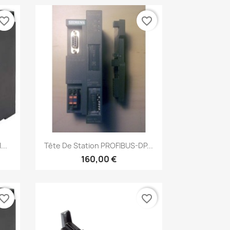
vorite_border
favorite_border
Aperçu rapide

...
Tête De Station PROFIBUS-DP...
160,00 €
vorite_border
favorite_border