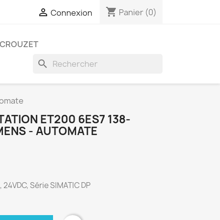
shopping_cart

Panier
(0)
Connexion
CROUZET
search
tomate
ATION ET200 6ES7 138-
EMENS - AUTOMATE
, 24VDC, Série SIMATIC DP