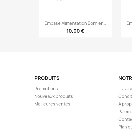
Aperçu rapide

Embase Alimentation Bornier...
Em
10,00 €
PRODUITS
NOTR
Promotions
Livrai
Nouveaux produits
Condit
Meilleures ventes
A pro
Paieme
Conta
Plan d