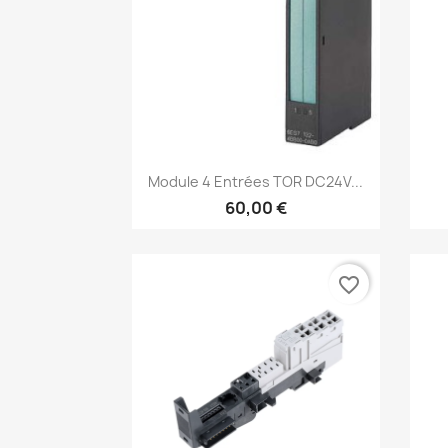
Aperçu rapide

Module 4 Entrées TOR DC24V...
60,00 €
favorite_border