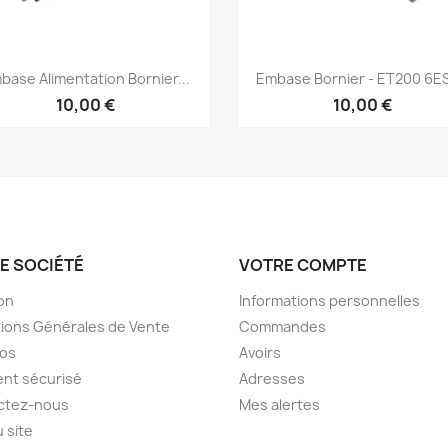
Aperçu rapide
Aperçu rapide


base Alimentation Bornier...
Embase Bornier - ET200 6ES7
10,00 €
10,00 €
E SOCIÉTÉ
VOTRE COMPTE
son
Informations personnelles
ions Générales de Vente
Commandes
pos
Avoirs
nt sécurisé
Adresses
ctez-nous
Mes alertes
u site