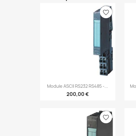
favorite_border
Aperçu rapide

Module ASCII RS232 RS485 -...
Mo
200,00 €
favorite_border