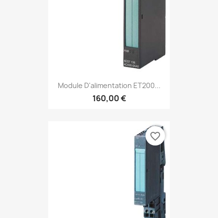
Module D'alimentation ET200...
160,00 €
favorite_border