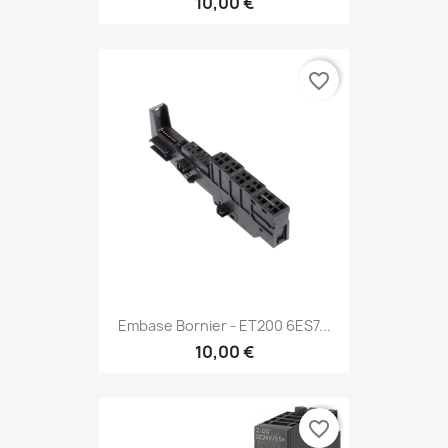
10,00 €
favorite_border
Embase Bornier - ET200 6ES7...
10,00 €
favorite_border