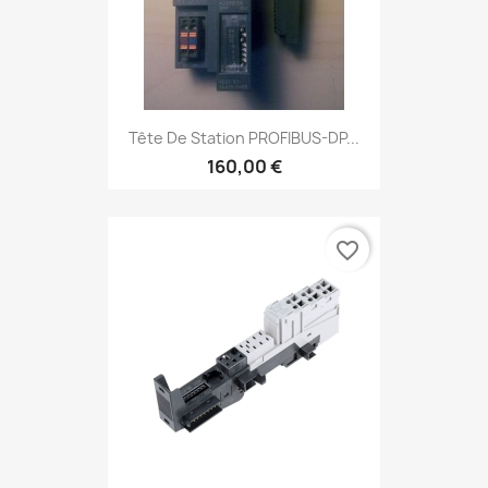
Tête De Station PROFIBUS-DP...
160,00 €
favorite_border