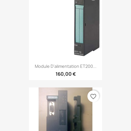
Module D'alimentation ET200...
160,00 €
favorite_border