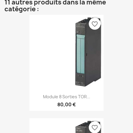
11 autres produits dans la même
catégorie :
favorite_border
Module 8 Sorties TOR...
80,00 €
favorite_border