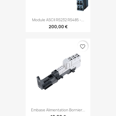
Module ASCII RS232 RS485 -...
200,00 €
favorite_border
Embase Alimentation Bornier...