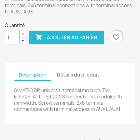
terminals, 2x6 terminal connections with terminal access
to AUX1, AUX1
Quantité

favorite_border
AJOUTER AU PANIER
Description
Détails du produit
SIMATIC DP, universal terminal modules TM-
E15S26-A1 for ET 200S for electronic modules 15
mm width, Screw terminals, 2x6 terminal
connections with terminal access to AUX1, AUX1