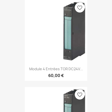
favorite_border
Module 4 Entrées TOR DC24V...
60,00 €
favorite_border