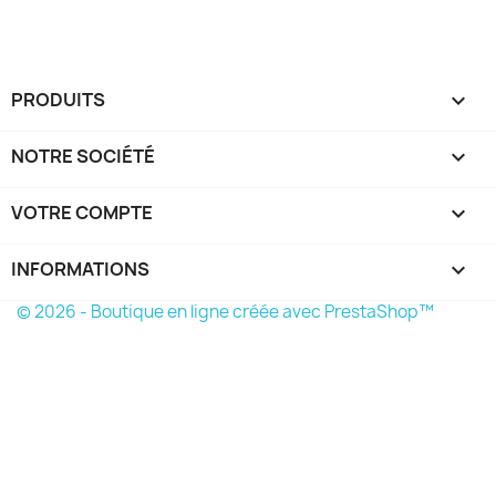
PRODUITS

NOTRE SOCIÉTÉ

VOTRE COMPTE

INFORMATIONS
keyboard_arrow_down
© 2026 - Boutique en ligne créée avec PrestaShop™