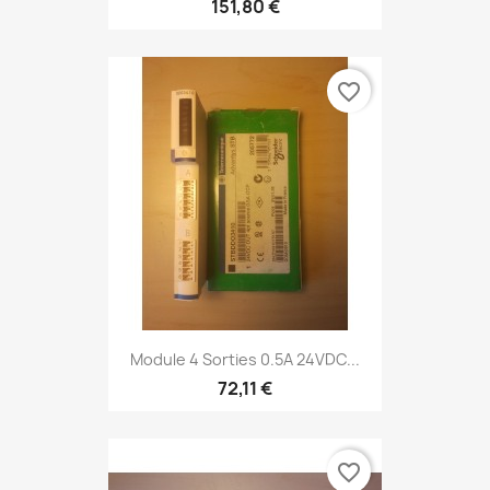
151,80 €
favorite_border
Module 4 Sorties 0.5A 24VDC...
72,11 €
favorite_border