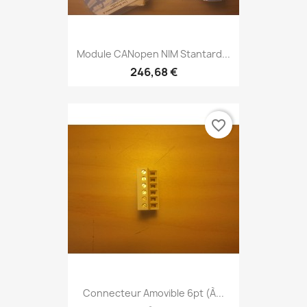
Module CANopen NIM Stantard...
246,68 €
favorite_border
Connecteur Amovible 6pt (à...