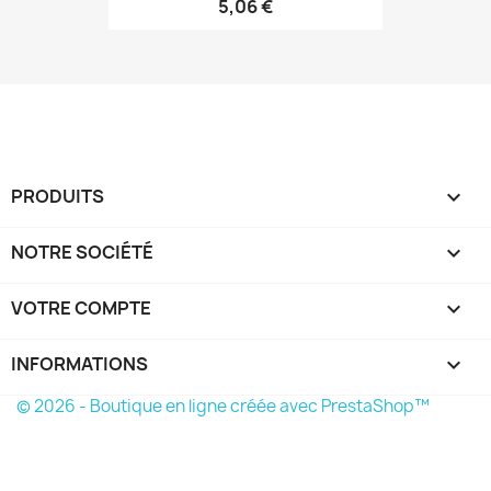
5,06 €
PRODUITS

NOTRE SOCIÉTÉ

VOTRE COMPTE

INFORMATIONS
keyboard_arrow_down
© 2026 - Boutique en ligne créée avec PrestaShop™