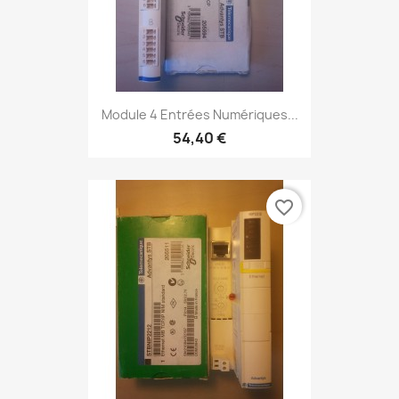
Module 4 Entrées Numériques...
54,40 €
favorite_border