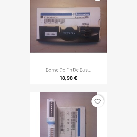
Borne De Fin De Bus...
18,98 €
favorite_border