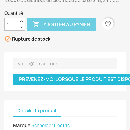
Module de distribution électrique de base STB, 24 V CC
Quantité

favorite_border
AJOUTER AU PANIER

Rupture de stock
PRÉVENEZ-MOI LORSQUE LE PRODUIT EST DISP
Détails du produit
Marque
Schneider Electric