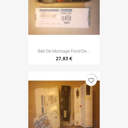
Bâti De Montage Fond De...
27,83 €
favorite_border