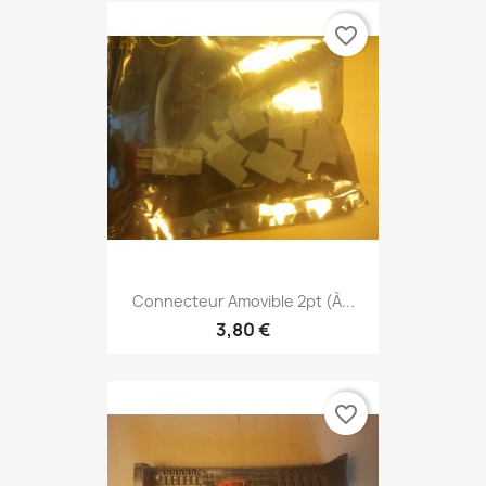
favorite_border
Connecteur Amovible 2pt (à...
3,80 €
favorite_border