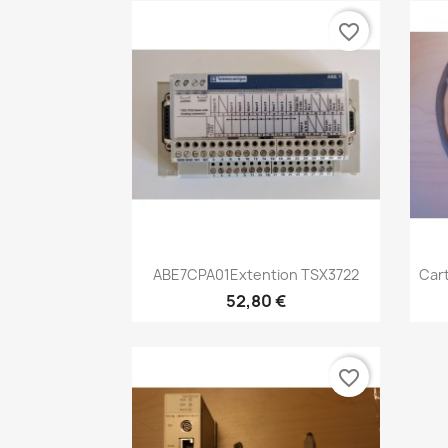
favorite_border
Aperçu rapide

ABE7CPA01Extention TSX3722
Car
52,80 €
favorite_border