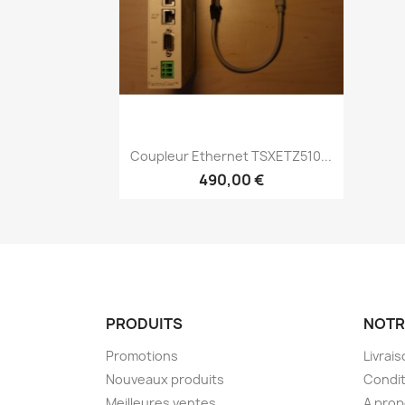
Aperçu rapide

Coupleur Ethernet TSXETZ510...
490,00 €
PRODUITS
NOTR
Promotions
Livrai
Nouveaux produits
Condit
Meilleures ventes
A pro