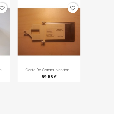
vorite_border
favorite_border
Aperçu rapide

...
Carte De Communication...
69,58 €