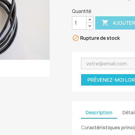
Quantité

AJOUTER

Rupture de stock
PRÉVENEZ-MOI LOR
Description
Détai
Ca
ractéristiques princi