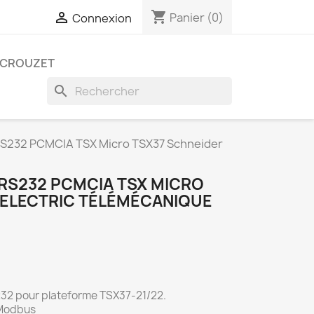
shopping_cart

Panier
(0)
Connexion
CROUZET
search
RS232 PCMCIA TSX Micro TSX37 Schneider
 RS232 PCMCIA TSX MICRO
 ELECTRIC TÉLÉMÉCANIQUE
32 pour plateforme TSX37-21/22.
 Modbus