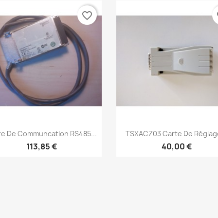
favorite_border
fa
Aperçu rapide
Aperçu rapide


te De Communcation RS485...
TSXACZ03 Carte De Réglage
113,85 €
40,00 €