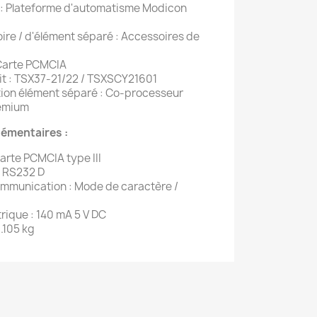
: Plateforme d'automatisme Modicon
ire / d'élément séparé : Accessoires de
 Carte PCMCIA
it : TSX37-21/22 / TSXSCY21601
ion élément séparé : Co-processeur
remium
émentaires :
arte PCMCIA type III
: RS232 D
ommunication : Mode de caractère /
ique : 140 mA 5 V DC
.105 kg