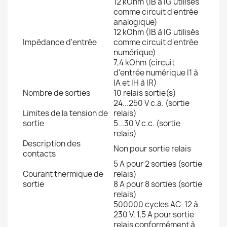
12 kOhm (IB à IG utilisés
comme circuit d'entrée
analogique)
12 kOhm (IB à IG utilisés
Impédance d'entrée
comme circuit d'entrée
numérique)
7,4 kOhm (circuit
d'entrée numérique I1 à
IA et IH à IR)
Nombre de sorties
10 relais sortie(s)
24...250 V c.a. (sortie
Limites de la tension de
relais)
sortie
5...30 V c.c. (sortie
relais)
Description des
Non pour sortie relais
contacts
5 A pour 2 sorties (sortie
Courant thermique de
relais)
sortie
8 A pour 8 sorties (sortie
relais)
500000 cycles AC-12 à
230 V, 1,5 A pour sortie
relais conformément à