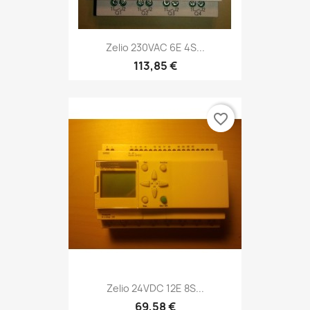
Zelio 230VAC 6E 4S...
113,85 €
favorite_border
Zelio 24VDC 12E 8S...
69,58 €