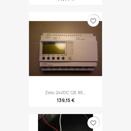
favorite_border
Zelio 24VDC 12E 8S...
139,15 €
favorite_border