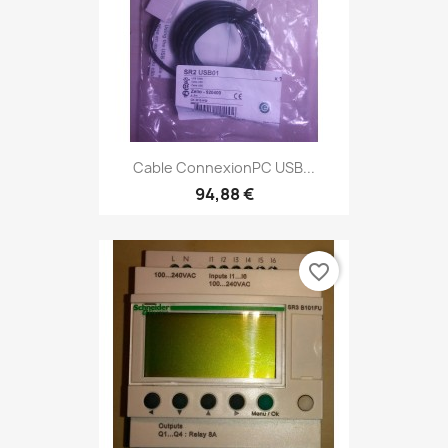
Cable ConnexionPC USB...
94,88 €
favorite_border