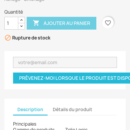
Quantité

favorite_border
AJOUTER AU PANIER

Rupture de stock
PRÉVENEZ-MOI LORSQUE LE PRODUIT EST DISP
Description
Détails du produit
Principales
Gamme de produits
Zelio Logic