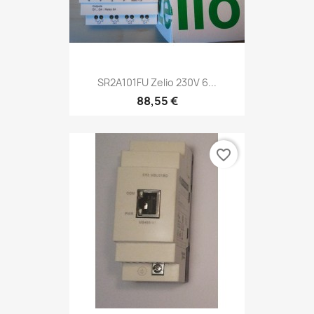
SR2A101FU Zelio 230V 6...
88,55 €
favorite_border