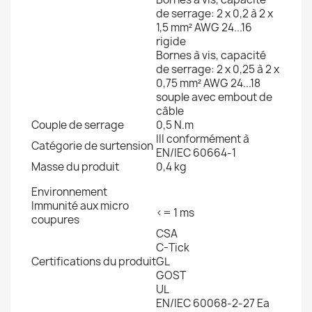
de serrage: 2 x 0,2 à 2 x
1,5 mm² AWG 24...16
rigide
Bornes à vis, capacité
de serrage: 2 x 0,25 à 2 x
0,75 mm² AWG 24...18
souple avec embout de
câble
Couple de serrage
0,5 N.m
III conformément à
Catégorie de surtension
EN/IEC 60664-1
Masse du produit
0,4 kg
Environnement
Immunité aux micro
<= 1 ms
coupures
CSA
C-Tick
Certifications du produit
GL
GOST
UL
EN/IEC 60068-2-27 Ea