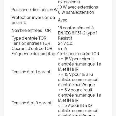
extensions)
10 W avec extensions
Puissance dissipée en W
6 W sans extension
Protection inversion de
Avec
polarité
16 conformément à
Nombre entrées TOR
EN/IEC 61131-2 type 1
Type d'entrée TOR
Résistif
Tension entrées TOR
24 V c.c.
Courant d'entrée TOR
4 mA
Fréquence de comptage
1 kHz pour entrée TOR
>= 15 V pour circuit
d'entrée numérique I1 à
IA et IH à IR
Tension état 1 garanti
>= 15 V pour IB à IG
utilisés comme circuit
d'entrée numérique
<= 5 V pour circuit
d'entrée numérique I1 à
IA et IH à IR
Tension état 0 garanti
<= 5 V pour IB à IG
utilisés comme circuit
d'entrée numérique