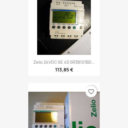
Zelio 24VDC 6E 4S SR3B101BD...
113,85 €
favorite_border