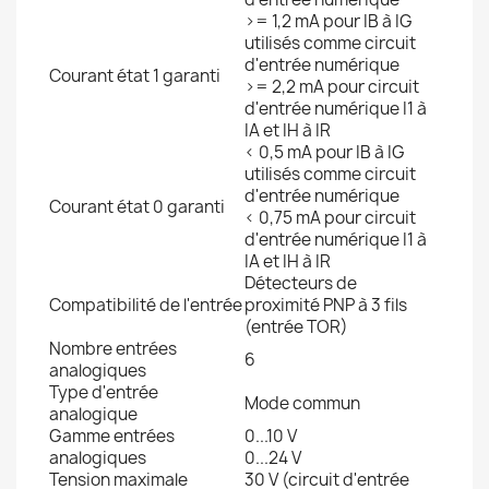
>= 1,2 mA pour IB à IG
utilisés comme circuit
d'entrée numérique
Courant état 1 garanti
>= 2,2 mA pour circuit
d'entrée numérique I1 à
IA et IH à IR
< 0,5 mA pour IB à IG
utilisés comme circuit
d'entrée numérique
Courant état 0 garanti
< 0,75 mA pour circuit
d'entrée numérique I1 à
IA et IH à IR
Détecteurs de
Compatibilité de l'entrée
proximité PNP à 3 fils
(entrée TOR)
Nombre entrées
6
analogiques
Type d'entrée
Mode commun
analogique
Gamme entrées
0...10 V
analogiques
0...24 V
Tension maximale
30 V (circuit d'entrée