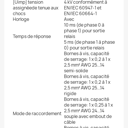
[Uimp] tension
4 kV conformément à
assignéede tenue aux
EN/IEC 60947-1 et
chocs
EN/IEC 60664-1
Horloge
Avec
10 ms (de phase 0 à
phase 1) pour sortie
Temps de réponse
relais
5 ms (de phase 1 à phase
0) pour sortie relais
Bornes à vis, capacité
de serrage: 1 x 0,2 à 1 x
2,5 mm² AWG 25...14
semi-solide
Bornes à vis, capacité
de serrage: 1 x 0,2 à 1 x
2,5 mm² AWG 25...14
rigide
Bornes à vis, capacité
de serrage: 1 x 0,25 à 1 x
2,5 mm² AWG 24...14
Mode de raccordement
souple avec embout de
câble
Bornes à vis, capacité