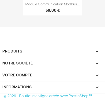
Module Communication Modbus...
69,00 €
PRODUITS

NOTRE SOCIÉTÉ

VOTRE COMPTE

INFORMATIONS
keyboard_arrow_down
© 2026 - Boutique en ligne créée avec PrestaShop™