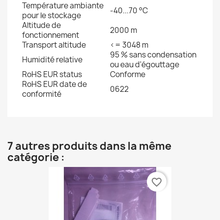
Température ambiante
-40...70 °C
pour le stockage
Altitude de
2000 m
fonctionnement
Transport altitude
<= 3048 m
95 % sans condensation
Humidité relative
ou eau d'égouttage
RoHS EUR status
Conforme
RoHS EUR date de
0622
conformité
7 autres produits dans la même
catégorie :
favorite_border