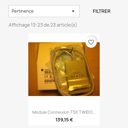

FILTRER
Pertinence
Affichage 13-23 de 23 article(s)
favorite_border
Module Connexion TSX TWIDO...
139,15 €