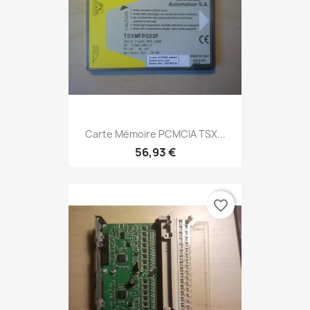
Carte Mémoire PCMCIA TSX...
56,93 €
favorite_border