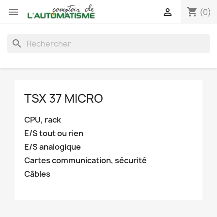
shopping_cart


(0)
search
TSX 37 MICRO
CPU, rack
E/S tout ou rien
E/S analogique
Cartes communication, sécurité
Câbles