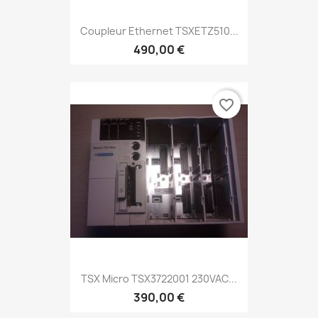
Coupleur Ethernet TSXETZ510...
490,00 €
favorite_border
TSX Micro TSX3722001 230VAC...
390,00 €