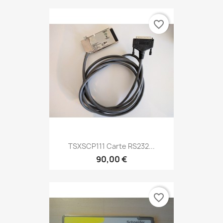
favorite_border
TSXSCP111 Carte RS232...
90,00 €
favorite_border