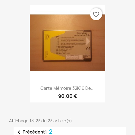
favorite_border
Carte Mémoire 32K16 De...
90,00 €
Affichage 13-23 de 23 article(s)
2

Précédent
1