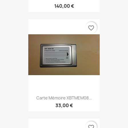
140,00 €
favorite_border
Carte Mémoire XBTMEM08...
33,00 €
favorite_border