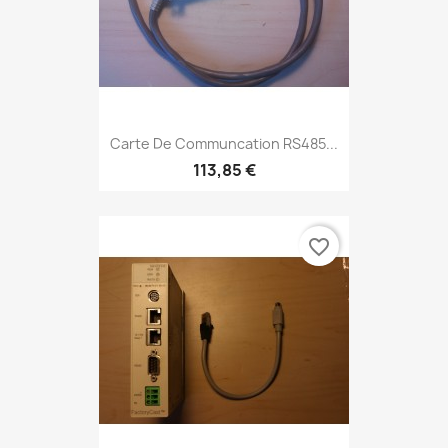
Carte De Communcation RS485...
113,85 €
favorite_border