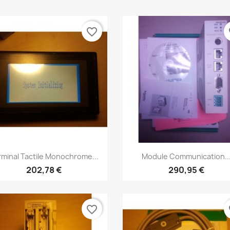
favorite_border
fa
Aperçu rapide
Aperçu rapide


rminal Tactile Monochrome...
Module Communication..
202,78 €
290,95 €
favorite_border
fa