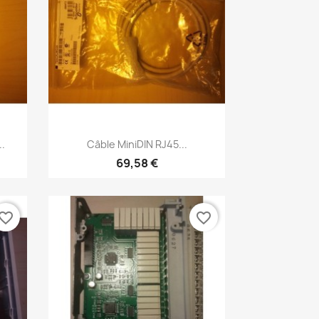
Aperçu rapide

.
Câble MiniDIN RJ45...
69,58 €
vorite_border
favorite_border