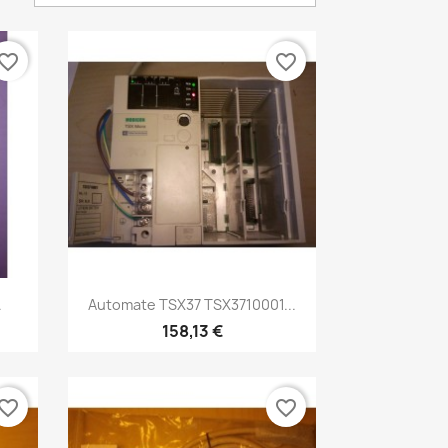
vorite_border
favorite_border
Aperçu rapide

.
Automate TSX37 TSX3710001...
158,13 €
vorite_border
favorite_border