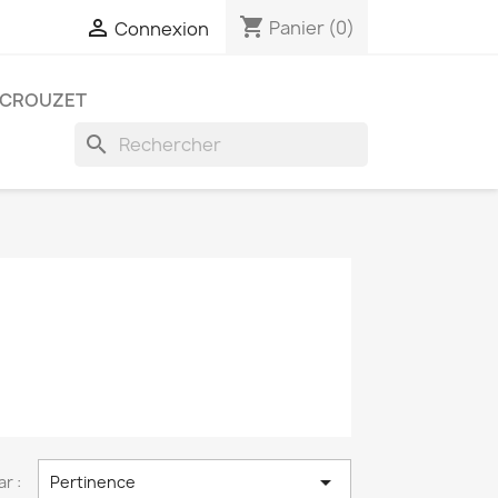
shopping_cart

Panier
(0)
Connexion
CROUZET
search

ar :
Pertinence