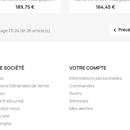
189,75 €
164,45 €

Préc
hage 13-24 de 26 article(s)
E SOCIÉTÉ
VOTRE COMPTE
son
Informations personnelles
ions Générales de Vente
Commandes
pos
Avoirs
nt sécurisé
Adresses
ctez-nous
Mes alertes
u site
ompte