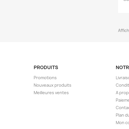
Affic
PRODUITS
NOTR
Promotions
Livrai
Nouveaux produits
Condit
Meilleures ventes
A pro
Paieme
Conta
Plan d
Mon c