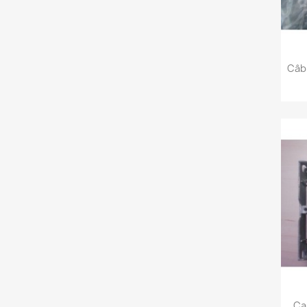
Câb
Ca