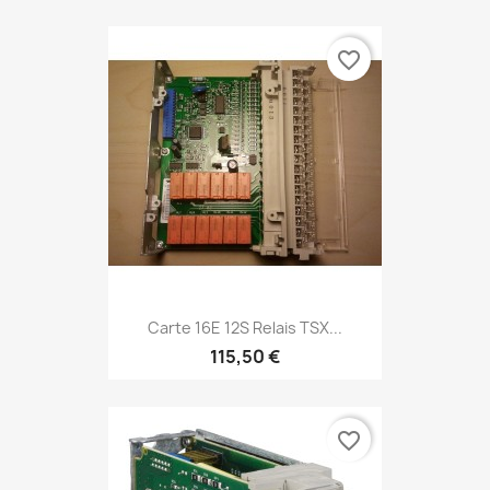
favorite_border
Carte 16E 12S Relais TSX...
115,50 €
favorite_border