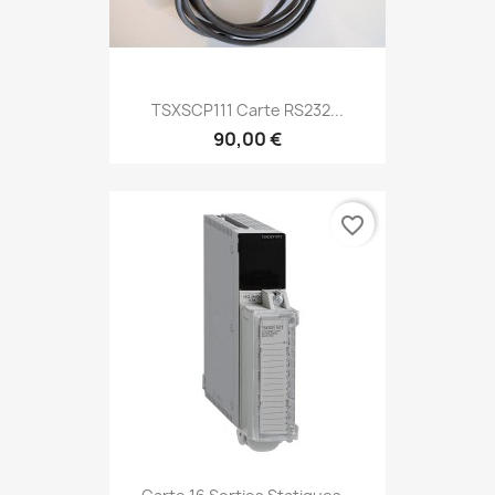
TSXSCP111 Carte RS232...
90,00 €
favorite_border