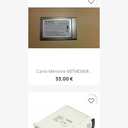
favorite_border
Carte Mémoire XBTMEM08...
33,00 €
favorite_border