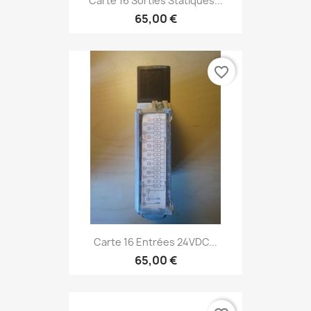
Carte 16 Sorties Statiques...
65,00 €
favorite_border
Carte 16 Entrées 24VDC...
65,00 €