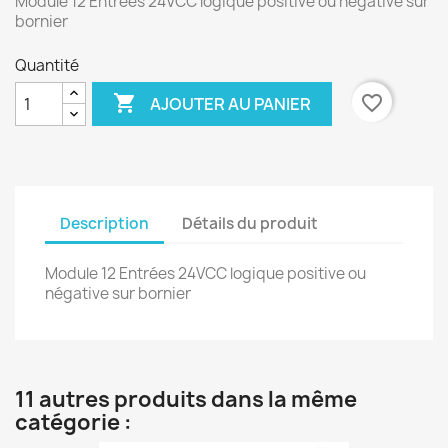
Module 12 Entrées 24VCC logique positive ou négative sur
bornier
Quantité

favorite_border
AJOUTER AU PANIER
Description
Détails du produit
Module 12 Entrées 24VCC logique positive ou
négative sur bornier
11 autres produits dans la même
catégorie :