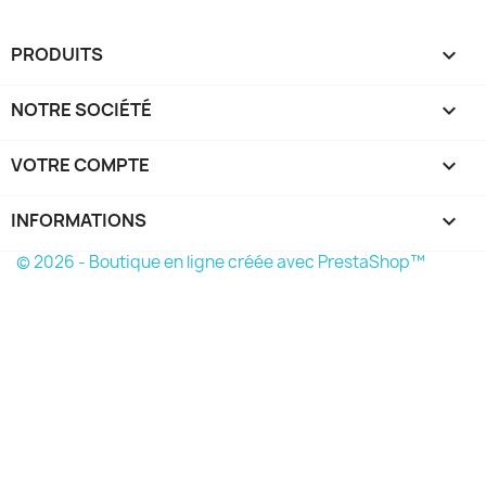
PRODUITS

NOTRE SOCIÉTÉ

VOTRE COMPTE

INFORMATIONS
keyboard_arrow_down
© 2026 - Boutique en ligne créée avec PrestaShop™