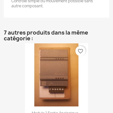
Contrôle simple du mouvement possible sans
autre composant.
7 autres produits dans la même
catégorie :
favorite_border
Module 1 Sortie Analogique...