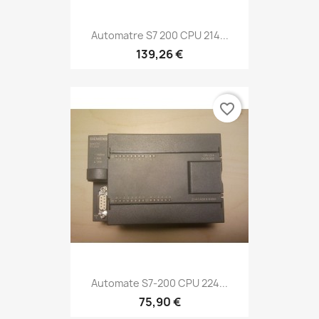
Automatre S7 200 CPU 214...
139,26 €
favorite_border
Automate S7-200 CPU 224...
75,90 €