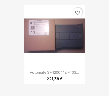
favorite_border
Automate S7-1200 14E + 10S...
221,38 €