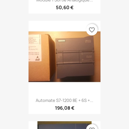
50,60 €
favorite_border
Automate S7-1200 8E + 6S +...
196,08 €