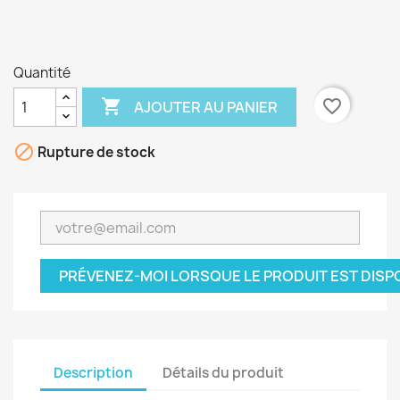
Quantité

favorite_border
AJOUTER AU PANIER

Rupture de stock
PRÉVENEZ-MOI LORSQUE LE PRODUIT EST DISP
Description
Détails du produit