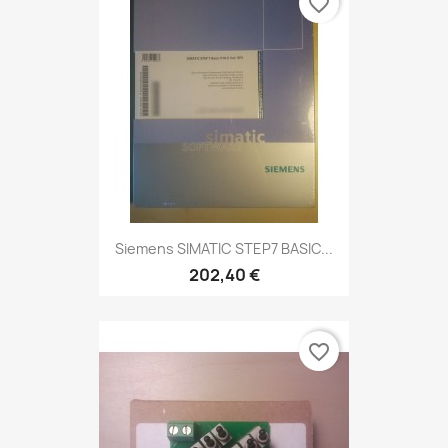
favorite_border
Siemens SIMATIC STEP7 BASIC...
202,40 €
favorite_border