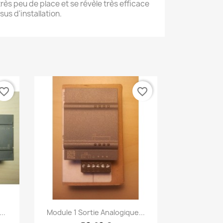
ès peu de place et se révèle très efficace
sus d'installation.
vorite_border
favorite_border
Aperçu rapide

..
Module 1 Sortie Analogique...