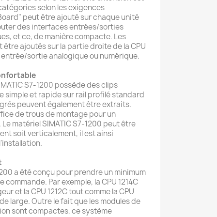
 catégories selon les exigences
oard" peut être ajouté sur chaque unité
outer des interfaces entrées/sorties
es, et ce, de manière compacte. Les
être ajoutés sur la partie droite de la CPU
 entrée/sortie analogique ou numérique.
onfortable
SIMATIC S7-1200 possède des clips
simple et rapide sur rail profilé standard
égrés peuvent également être extraits.
 office de trous de montage pour un
é. Le matériel SIMATIC S7-1200 peut être
ent soit verticalement, il est ainsi
'installation.
t
1200 a été conçu pour prendre un minimum
 de commande. Par exemple, la CPU 1214C
rgeur et la CPU 1212C tout comme la CPU
e large. Outre le fait que les modules de
ion sont compactes, ce système