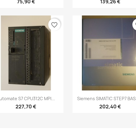
75,90 €
139,26 €
favorite_border
fa
Aperçu rapide
Aperçu rapide


utomate S7 CPU312C MPI...
Siemens SIMATIC STEP7 BASI
227,70 €
202,40 €