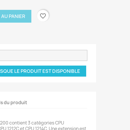
favorite_border
 AU PANIER
SQUE LE PRODUIT EST DISPONIBLE
ls du produit
200 contient 3 catégories CPU
 CPU 1212C et CPU 1214C. Une extension est