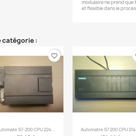
modulaire ne prend que tr
et flexible dans le proces
 catégorie :
favorite_border
fa
Aperçu rapide
Aperçu rapide


utomate S7-200 CPU 224...
Automatre S7 200 CPU 214.