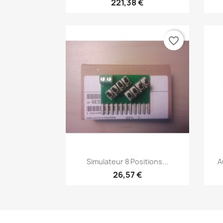
221,38 €
favorite_border
Aperçu rapide

Simulateur 8 Positions...
A
26,57 €