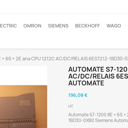
LECTRIC
OMRON
SIEMENS
BECKHOFF
WAGO
E + 6S + 2E ana CPU 1212C AC/DC/RELAIS 6ES7212-1BD30-
AUTOMATE S7-1200
AC/DC/RELAIS 6E
AUTOMATE
196,08 €
HT
Automate S7-1200 8E + 6S +
1BD30-0XB0 Siemens Autom