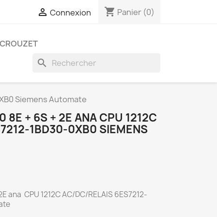
shopping_cart

Panier
(0)
Connexion
CROUZET
search
0XB0 Siemens Automate
 8E + 6S + 2E ANA CPU 1212C
S7212-1BD30-0XB0 SIEMENS
 2E ana CPU 1212C AC/DC/RELAIS 6ES7212-
ate