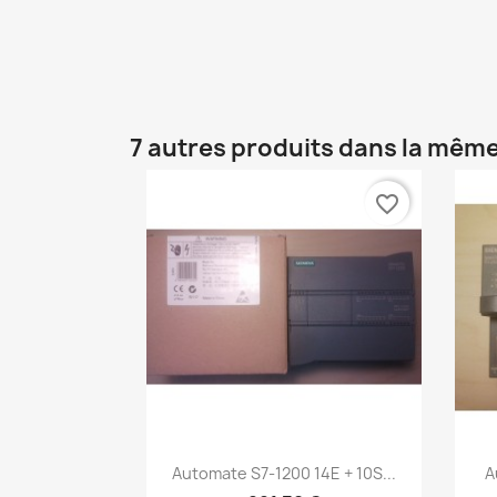
7 autres produits dans la même
favorite_border
Aperçu rapide

Automate S7-1200 14E + 10S...
A